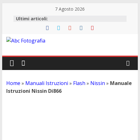
7 Agosto 2026
Ultimi articoli:
Abc
Fotografia
Fotografia,
Home
»
Manuali Istruzioni
»
Flash
»
Nissin
»
Manuale
guide
Istruzioni Nissin Di866
acquisto
Manuale Istruzioni Nissin Di866
reflex
e
accessori