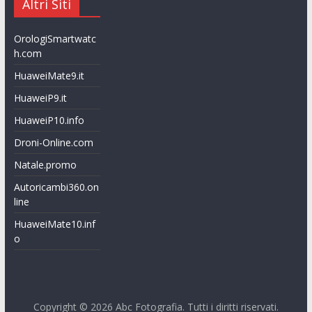
Altri Siti
OrologiSmartwatc
h.com
HuaweiMate9.it
HuaweiP9.it
HuaweiP10.info
Droni-Online.com
Natale.promo
Autoricambi360.on
line
HuaweiMate10.inf
o
Copyright © 2026
Abc Fotografia
. Tutti i diritti riservati.