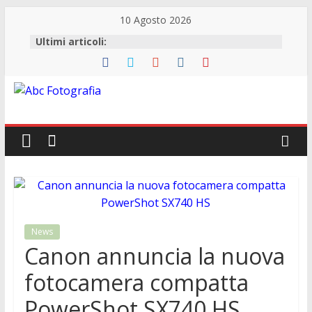
10 Agosto 2026
Ultimi articoli:
Abc
Fotografia
Fotografia,
guide
acquisto
reflex
News
e
Canon annuncia la nuova
accessori
fotocamera compatta
PowerShot SX740 HS