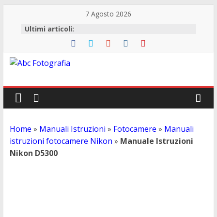
7 Agosto 2026
Ultimi articoli:
Abc
Fotografia
Fotografia,
Home
»
Manuali Istruzioni
»
Fotocamere
»
Manuali
guide
istruzioni fotocamere Nikon
»
Manuale Istruzioni
acquisto
Nikon D5300
reflex
Manuale Istruzioni Nikon D5300
e
accessori