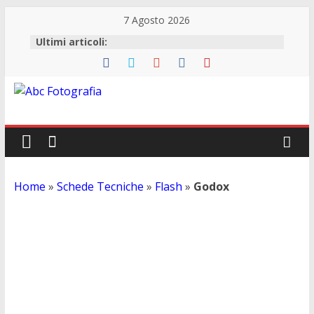
7 Agosto 2026
Ultimi articoli:
Abc
Fotografia
Fotografia,
Home
»
Schede Tecniche
»
Flash
»
Godox
guide
acquisto
reflex
e
accessori