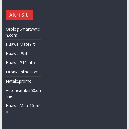
Altri Siti
OrologiSmartwatc
h.com
HuaweiMate9.it
HuaweiP9.it
HuaweiP10.info
Droni-Online.com
Natale.promo
Autoricambi360.on
line
HuaweiMate10.inf
o