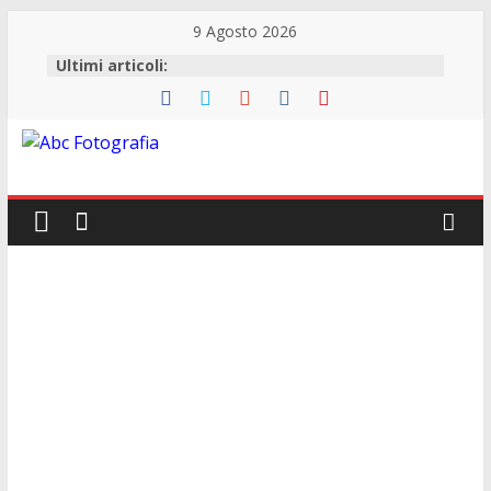
9 Agosto 2026
Ultimi articoli:
Abc
Fotografia
Fotografia,
guide
acquisto
reflex
e
accessori