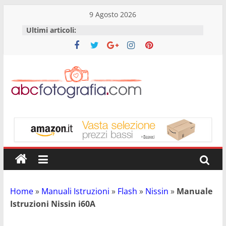
9 Agosto 2026
Ultimi articoli:
Abc
Fotografia
Fotografia,
guide
acquisto
reflex
Home
»
Manuali Istruzioni
»
Flash
»
Nissin
»
Manuale
e
Istruzioni Nissin i60A
accessori
Manuale Istruzioni Nissin i60A