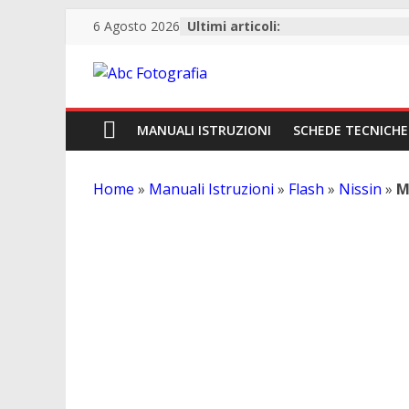
6 Agosto 2026
Ultimi articoli:
Abc
Fotografia
MANUALI ISTRUZIONI
SCHEDE TECNICHE
Fotografia,
Home
»
Manuali Istruzioni
»
Flash
»
Nissin
»
M
guide
Manuale Istruzioni Nissin MF18
acquisto
reflex
e
accessori