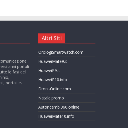
Altri Siti
OrologiSmartwatch.com
la comunicazione
HuaweiMate9.it
rsi anni portali
HuaweiP9.it
tte le fasi del
minio,
HuaweiP10.info
i, portali e-
Droni-Online.com
Natale.promo
Autoricambi360.online
HuaweiMate10.info