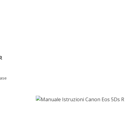
R
base