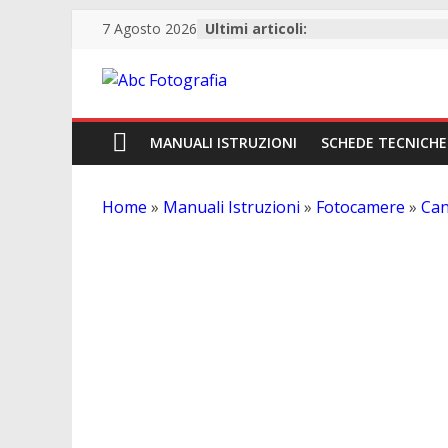
7 Agosto 2026
Ultimi articoli:
Abc
Fotografia
MANUALI ISTRUZIONI
SCHEDE TECNICHE
Fotografia,
Home
»
Manuali Istruzioni
»
Fotocamere
»
Ca
guide
Manuale Istruzioni Canon Eos 5Ds R
acquisto
reflex
e
accessori