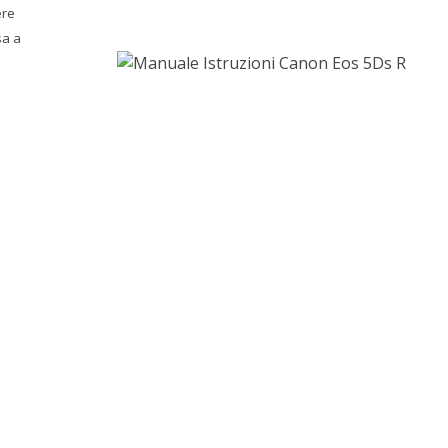
ere
sa a