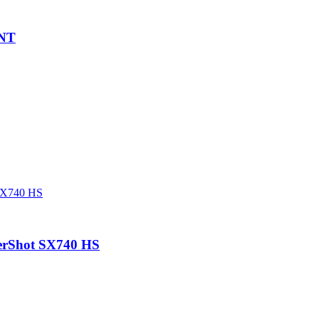
NT
erShot SX740 HS