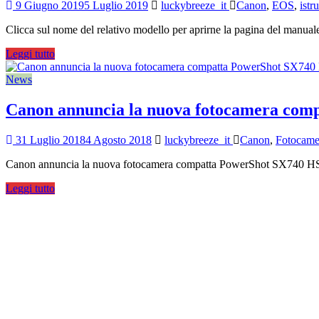
9 Giugno 2019
5 Luglio 2019
luckybreeze_it
Canon
,
EOS
,
istr
Clicca sul nome del relativo modello per aprirne la pagina del manua
Leggi tutto
News
Canon annuncia la nuova fotocamera com
31 Luglio 2018
4 Agosto 2018
luckybreeze_it
Canon
,
Fotocame
Canon annuncia la nuova fotocamera compatta PowerShot SX740 H
Leggi tutto