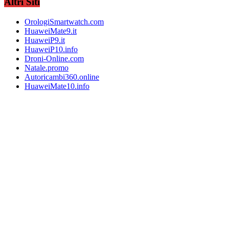
Altri Siti
OrologiSmartwatch.com
HuaweiMate9.it
HuaweiP9.it
HuaweiP10.info
Droni-Online.com
Natale.promo
Autoricambi360.online
HuaweiMate10.info