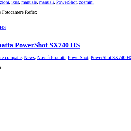
uzioni
,
ixus
,
manuale
,
manuali
,
PowerShot
,
zoemini
le Fotocamere Reflex
patta PowerShot SX740 HS
re compatte
,
News
,
Novità Prodotti
,
PowerShot
,
PowerShot SX740 H
S