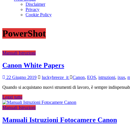
e
Disclaimer
accessori
Privacy
Cookie Policy
PowerShot
Manuali Istruzioni
Canon White Papers
22 Giugno 2019
luckybreeze_it
Canon
,
EOS
,
istruzioni
,
ixus
,
m
Quando si acquistano nuovi strumenti di lavoro, è sempre indispensab
Leggi tutto
Manuali Istruzioni
Manuali Istruzioni Fotocamere Canon