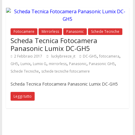
Fotocamere
Mirrorless
Panasonic
Schede Tecniche
Scheda Tecnica Fotocamera
Panasonic Lumix DC-GH5
,
,
2 Febbraio 2017
luckybreeze_it
DC-GH5
fotocamera
,
,
,
,
,
,
GH5
Lumix
Lumix G
mirrorless
Panasonic
Panasonic GH5
,
Schede Tecniche
schede tecniche fotocamere
Scheda Tecnica Fotocamera Panasonic Lumix DC-GH5
Leggi tutto