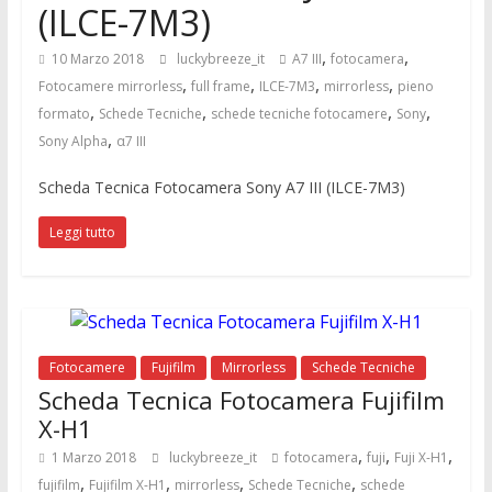
(ILCE-7M3)
,
,
10 Marzo 2018
luckybreeze_it
A7 III
fotocamera
,
,
,
,
Fotocamere mirrorless
full frame
ILCE-7M3
mirrorless
pieno
,
,
,
,
formato
Schede Tecniche
schede tecniche fotocamere
Sony
,
Sony Alpha
α7 III
Scheda Tecnica Fotocamera Sony A7 III (ILCE-7M3)
Leggi tutto
Fotocamere
Fujifilm
Mirrorless
Schede Tecniche
Scheda Tecnica Fotocamera Fujifilm
X-H1
,
,
,
1 Marzo 2018
luckybreeze_it
fotocamera
fuji
Fuji X-H1
,
,
,
,
fujifilm
Fujifilm X-H1
mirrorless
Schede Tecniche
schede