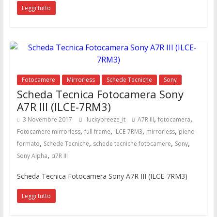
Leggi tutto
Fotocamere
Mirrorless
Schede Tecniche
Sony
Scheda Tecnica Fotocamera Sony
A7R III (ILCE-7RM3)
,
,
3 Novembre 2017
luckybreeze_it
A7R III
fotocamera
,
,
,
,
Fotocamere mirrorless
full frame
ILCE-7RM3
mirrorless
pieno
,
,
,
,
formato
Schede Tecniche
schede tecniche fotocamere
Sony
,
Sony Alpha
α7R III
Scheda Tecnica Fotocamera Sony A7R III (ILCE-7RM3)
Leggi tutto