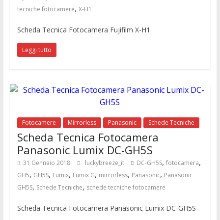
,
tecniche fotocamere
X-H1
Scheda Tecnica Fotocamera Fujifilm X-H1
Leggi tutto
Fotocamere
Mirrorless
Panasonic
Schede Tecniche
Scheda Tecnica Fotocamera
Panasonic Lumix DC-GH5S
,
,
31 Gennaio 2018
luckybreeze_it
DC-GH5S
fotocamera
,
,
,
,
,
,
GH5
GH5S
Lumix
Lumix G
mirrorless
Panasonic
Panasonic
,
,
GH5S
Schede Tecniche
schede tecniche fotocamere
Scheda Tecnica Fotocamera Panasonic Lumix DC-GH5S