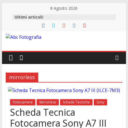
8 Agosto 2026
Ultimi articoli:
Abc
Fotografia
Fotografia,
mirrorless
guide
acquisto
reflex
e
Fotocamere
Mirrorless
Schede Tecniche
Sony
accessori
Scheda Tecnica
Fotocamera Sony A7 III