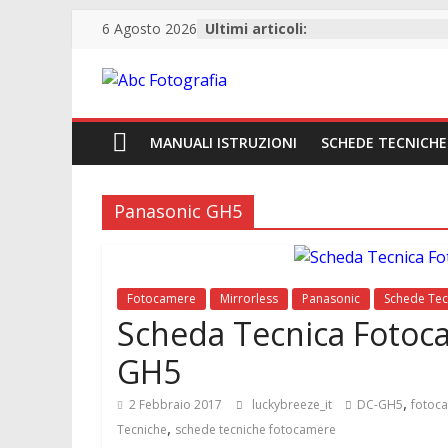
6 Agosto 2026
Ultimi articoli:
Abc
Fotografia
MANUALI ISTRUZIONI
SCHEDE TECNICHE
Fotografia,
Panasonic GH5
guide
acquisto
reflex
e
Fotocamere
Mirrorless
Panasonic
Schede Tec
accessori
Scheda Tecnica Fotoc
GH5
,
2 Febbraio 2017
luckybreeze_it
DC-GH5
fotoc
,
Tecniche
schede tecniche fotocamere