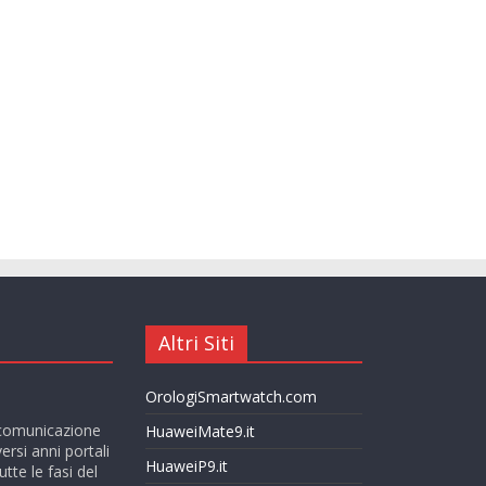
Altri Siti
OrologiSmartwatch.com
la comunicazione
HuaweiMate9.it
rsi anni portali
HuaweiP9.it
tte le fasi del