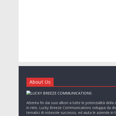
About Us
Attenta fin dai suoi albori a tutte le potenzialità del
in rete, Lucky Breeze Communications sviluppa da dive
tematici di notevole successo, ed aiuta le aziende in tu