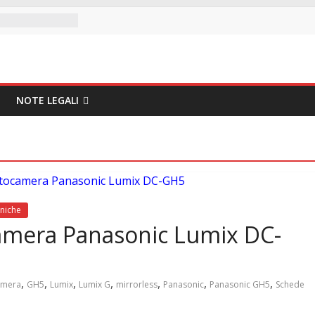
NOTE LEGALI
niche
amera Panasonic Lumix DC-
,
,
,
,
,
,
,
amera
GH5
Lumix
Lumix G
mirrorless
Panasonic
Panasonic GH5
Schede